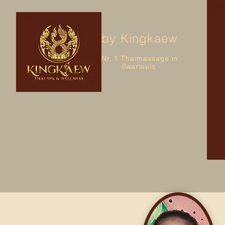
by Kingkaew
Nr. 1 Thaimassage in
Saarlouis