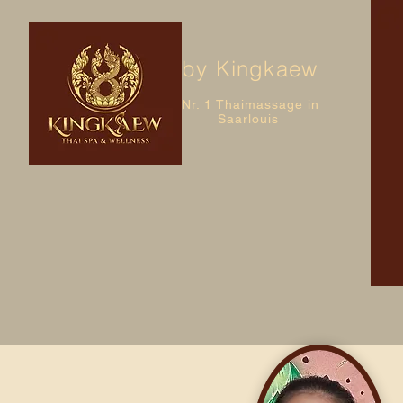
by Kingkaew
Nr. 1 Thaimassage in
Saarlouis