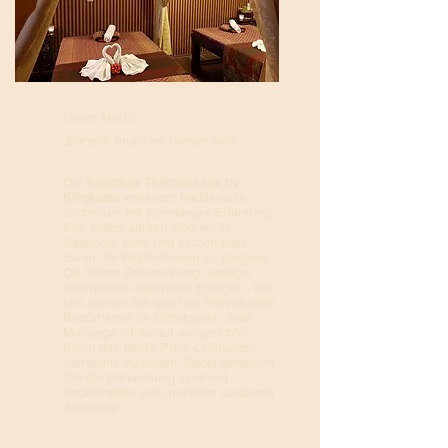
Unser Motto:
„Danach muss es besser sein …“
Die
Saarlouis Thaimassage by
Kingkaew
verbindet traditionelle
Techniken mit jahrelanger Erfahrung.
Seit vielen Jahren sind wir in
Saarlouis aktiv und setzen alles
daran, Ihr Wohlbefinden zu steigern.
Ob tiefere Entspannung, weniger
Schmerzen oder mehr Energie – bei
uns stehen Sie und Ihre individuellen
Bedürfnisse im Mittelpunkt. Jede
Massage ist darauf ausgerichtet,
Ihnen das beste Preis-Leistungs-
Verhältnis zu bieten. Dabei genießen
Sie die Behandlung in einem
traditionellen und makellos sauberen
Ambiente.