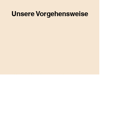
Unsere Vorgehensweise
Unsere Vorgehensweise bei
Saarlouis Thaimassage ist
geprägt von Professionalität,
Hingabe und dem Streben nach
dem Wohlbefinden unserer
Kunden. Jede Massage wird
individuell auf die Bedürfnisse
und Wünsche des Kunden
abgestimmt, um ein Höchstmaß