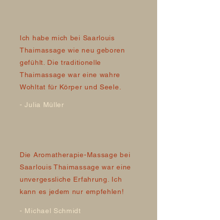
Ich habe mich bei Saarlouis
Thaimassage wie neu geboren
gefühlt. Die traditionelle
Thaimassage war eine wahre
Wohltat für Körper und Seele.
- Julia Müller
Die Aromatherapie-Massage bei
Saarlouis Thaimassage war eine
unvergessliche Erfahrung. Ich
kann es jedem nur empfehlen!
- Michael Schmidt