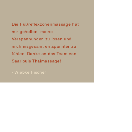
Die Fußreflexzonenmassage hat
mir geholfen, meine
Verspannungen zu lösen und
mich insgesamt entspannter zu
fühlen. Danke an das Team von
Saarlouis Thaimassage!
- Wiebke Fischer
KONTAKT
We'd love to hear from you !